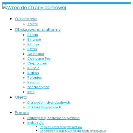
Skip
to
O systemie
content
Zalety
Obsługiwane platformy
Bitcan
Binance
Bitfinex
Bittrex
Coinbase
Coinbase Pro
Crypto.com
KuCoin
Kraken
Poloniex
Revolut
zondacrypto
Inne
Oferta
Dla osób indywidualnych
Dla biur księgowych
Pomoc
Najczęściej zadawane pytania
Instrukcja
Import nierozliczonych kosztów
Generowanie kluczy API na giełdach kryptowalut