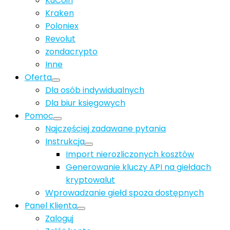
KuCoin
Kraken
Poloniex
Revolut
zondacrypto
Inne
Oferta
Dla osób indywidualnych
Dla biur księgowych
Pomoc
Najczęściej zadawane pytania
Instrukcja
Import nierozliczonych kosztów
Generowanie kluczy API na giełdach
kryptowalut
Wprowadzanie giełd spoza dostępnych
Panel Klienta
Zaloguj