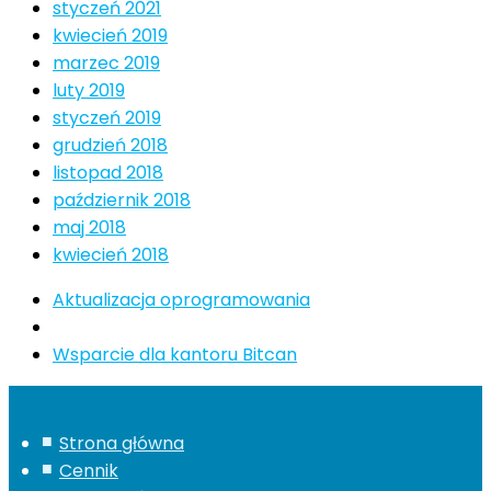
styczeń 2021
kwiecień 2019
marzec 2019
luty 2019
styczeń 2019
grudzień 2018
listopad 2018
październik 2018
maj 2018
kwiecień 2018
Nawigacja
Poprzedni
Aktualizacja oprogramowania
wpis
Powrót
wpisu
do
Następny
Wsparcie dla kantoru Bitcan
listy
post
postów
Strona główna
Cennik