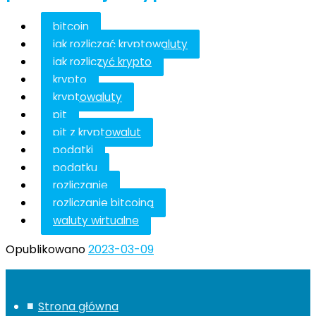
bitcoin
jak rozliczać kryptowaluty
jak rozliczyć krypto
krypto
kryptowaluty
pit
pit z kryptowalut
podatki
podatku
rozliczanie
rozliczanie bitcoina
waluty wirtualne
Opublikowano
2023-03-09
Strona główna