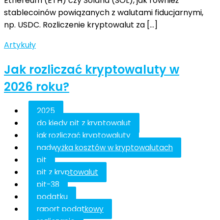
Ethereum (ETH) czy Solana (SOL), jak również
stablecoinów powiązanych z walutami fiducjarnymi,
np. USDC. Rozliczenie kryptowalut za […]
Artykuły
Jak rozliczać kryptowaluty w
2026 roku?
2025
do kiedy pit z kryptowalut
jak rozliczać kryptowaluty
nadwyżka kosztów w kryptowalutach
pit
pit z kryptowalut
pit-38
podatku
raport podatkowy