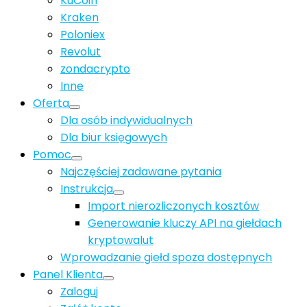
KuCoin
Kraken
Poloniex
Revolut
zondacrypto
Inne
Oferta
Dla osób indywidualnych
Dla biur księgowych
Pomoc
Najczęściej zadawane pytania
Instrukcja
Import nierozliczonych kosztów
Generowanie kluczy API na giełdach
kryptowalut
Wprowadzanie giełd spoza dostępnych
Panel Klienta
Zaloguj