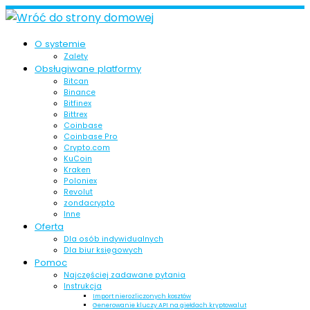
Skip
to
O systemie
content
Zalety
Obsługiwane platformy
Bitcan
Binance
Bitfinex
Bittrex
Coinbase
Coinbase Pro
Crypto.com
KuCoin
Kraken
Poloniex
Revolut
zondacrypto
Inne
Oferta
Dla osób indywidualnych
Dla biur księgowych
Pomoc
Najczęściej zadawane pytania
Instrukcja
Import nierozliczonych kosztów
Generowanie kluczy API na giełdach kryptowalut